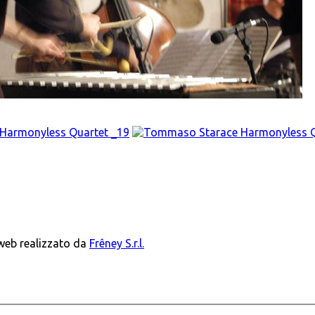
 web realizzato da
Frêney S.r.l.