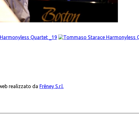
 web realizzato da
Frêney S.r.l.