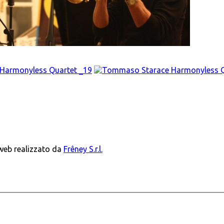
 web realizzato da
Frêney S.r.l.