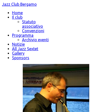
Jazz Club Bergamo
Home
Il club
Statuto
associativo
Convenzioni
Programma
Archivio eventi
Notizie
All Jazz Sextet
Gallery
Sponsors