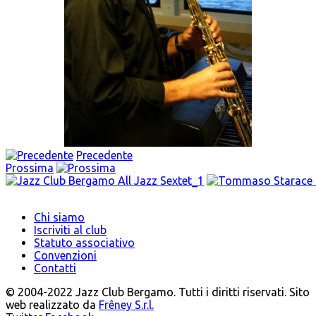
Precedente
Prossima
Chi siamo
Iscriviti al club
Statuto associativo
Convenzioni
Contatti
© 2004-2022 Jazz Club Bergamo. Tutti i diritti riservati. Sito
web realizzato da
Frêney S.r.l.