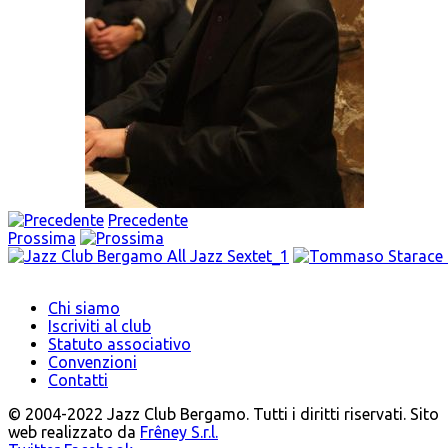
Precedente
Prossima
Chi siamo
Iscriviti al club
Statuto associativo
Convenzioni
Contatti
© 2004-2022 Jazz Club Bergamo. Tutti i diritti riservati. Sito
web realizzato da
Frêney S.r.l.