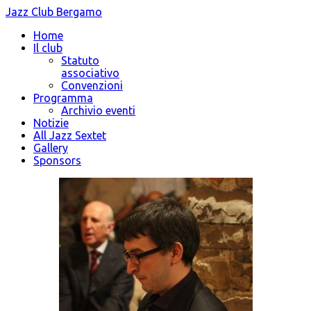
Jazz Club Bergamo
Home
Il club
Statuto
associativo
Convenzioni
Programma
Archivio eventi
Notizie
All Jazz Sextet
Gallery
Sponsors