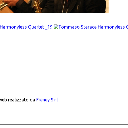
 web realizzato da
Frêney S.r.l.