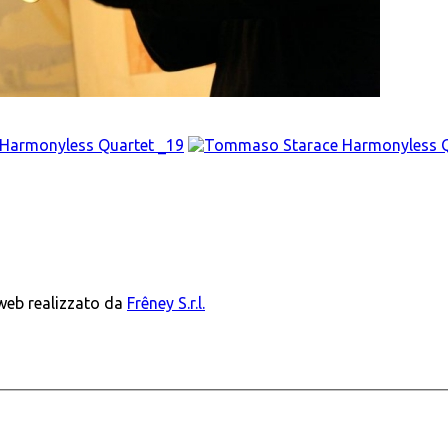
 web realizzato da
Frêney S.r.l.