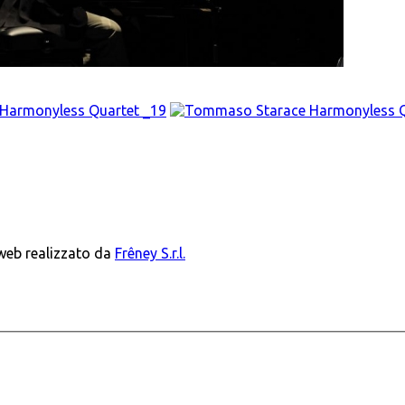
 web realizzato da
Frêney S.r.l.