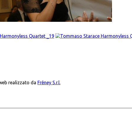
 web realizzato da
Frêney S.r.l.