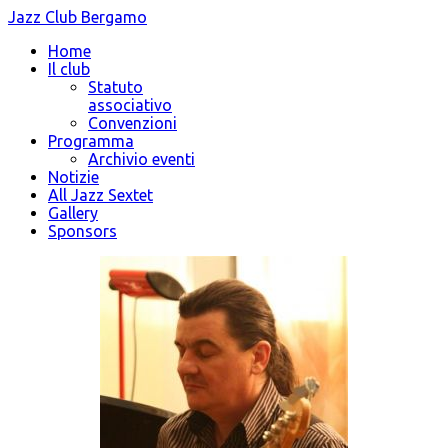
Jazz Club Bergamo
Home
Il club
Statuto
associativo
Convenzioni
Programma
Archivio eventi
Notizie
All Jazz Sextet
Gallery
Sponsors