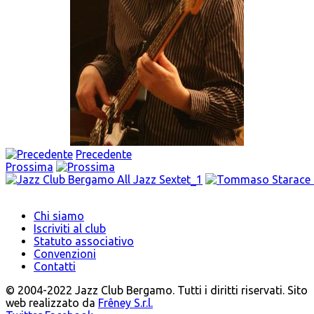
Precedente
Prossima
Chi siamo
Iscriviti al club
Statuto associativo
Convenzioni
Contatti
© 2004-2022 Jazz Club Bergamo. Tutti i diritti riservati. Sito
web realizzato da
Frêney S.r.l.