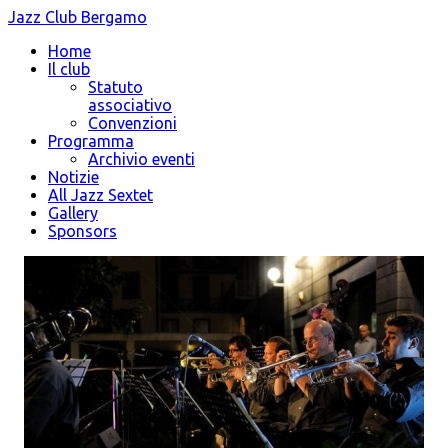
Jazz Club Bergamo
Home
Il club
Statuto
associativo
Convenzioni
Programma
Archivio eventi
Notizie
All Jazz Sextet
Gallery
Sponsors