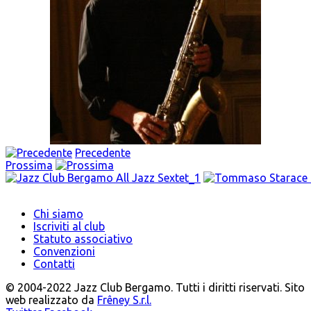
Precedente
Prossima
Chi siamo
Iscriviti al club
Statuto associativo
Convenzioni
Contatti
© 2004-2022 Jazz Club Bergamo. Tutti i diritti riservati. Sito
web realizzato da
Frêney S.r.l.