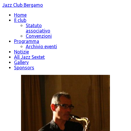
Jazz Club Bergamo
Home
Il club
Statuto
associativo
Convenzioni
Programma
Archivio eventi
Notizie
All Jazz Sextet
Gallery
Sponsors