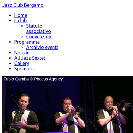
Jazz Club Bergamo
Home
Il club
Statuto
associativo
Convenzioni
Programma
Archivio eventi
Notizie
All Jazz Sextet
Gallery
Sponsors