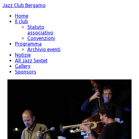
Jazz Club Bergamo
Home
Il club
Statuto
associativo
Convenzioni
Programma
Archivio eventi
Notizie
All Jazz Sextet
Gallery
Sponsors