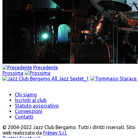
Precedente
Prossima
Chi siamo
Iscriviti al club
Statuto associativo
Convenzioni
Contatti
© 2004-2022 Jazz Club Bergamo. Tutti i diritti riservati. Sito
web realizzato da
Frêney S.r.l.