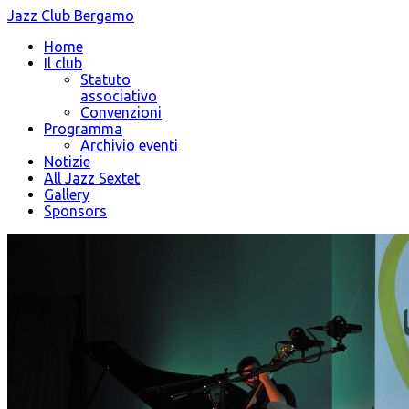
Jazz Club Bergamo
Home
Il club
Statuto
associativo
Convenzioni
Programma
Archivio eventi
Notizie
All Jazz Sextet
Gallery
Sponsors