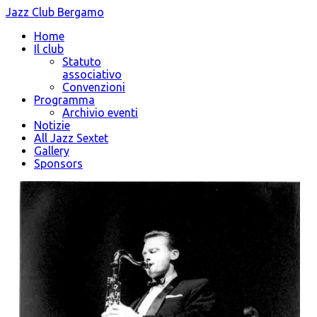
Jazz Club Bergamo
Home
Il club
Statuto
associativo
Convenzioni
Programma
Archivio eventi
Notizie
All Jazz Sextet
Gallery
Sponsors